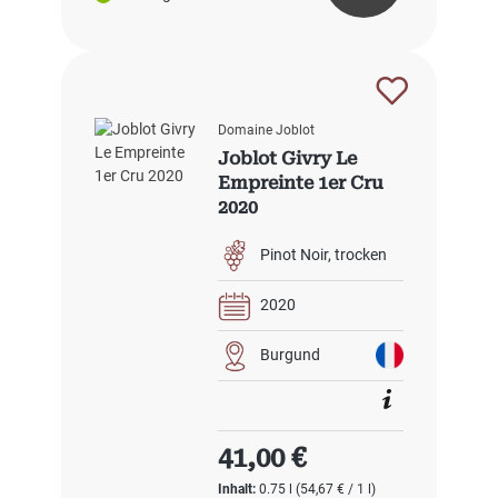
Domaine Joblot
Joblot Givry Le
Empreinte 1er Cru
2020
Pinot Noir
trocken
2020
Burgund
Regulärer Preis:
41,00 €
Inhalt:
0.75 l
(54,67 € / 1 l)