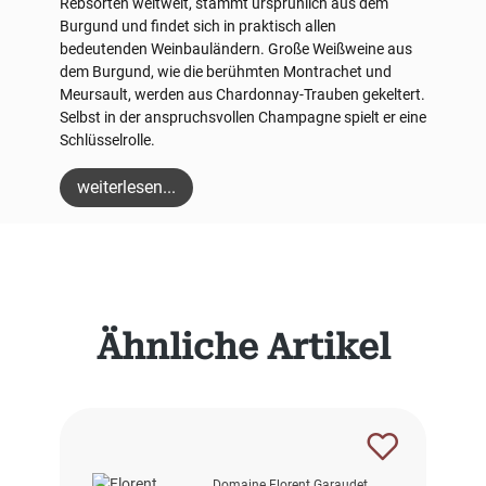
Rebsorten weltweit, stammt ursprünlich aus dem
Burgund und findet sich in praktisch allen
bedeutenden Weinbauländern. Große Weißweine aus
dem Burgund, wie die berühmten Montrachet und
Meursault, werden aus Chardonnay-Trauben gekeltert.
Selbst in der anspruchsvollen Champagne spielt er eine
Schlüsselrolle.
weiterlesen...
Produktgalerie überspringen
Ähnliche Artikel
Domaine Florent Garaudet