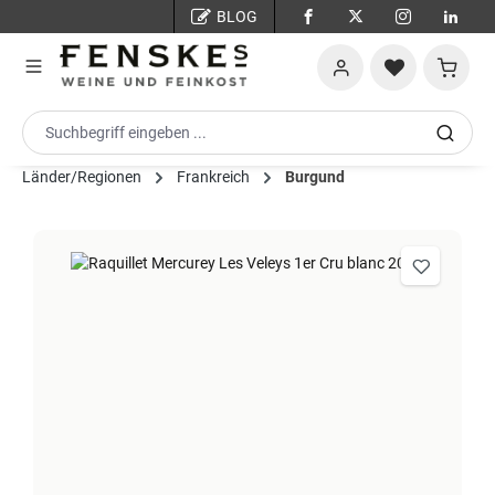
BLOG
Zum Hauptinhalt springen
Warenko
Länder/Regionen
Frankreich
Burgund
Bildergalerie überspringen