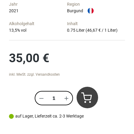
Jahr
Region
2021
Burgund
Alkoholgehalt
Inhalt
13,5
% vol
0.75 Liter
(46,67 € / 1 Liter)
Regulärer Preis:
35,00 €
inkl. MwSt. zzgl. Versandkosten
Produkt Anzahl: Gib den gewünscht
auf Lager, Lieferzeit ca. 2-3 Werktage