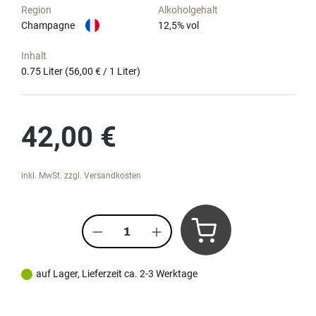
Region
Alkoholgehalt
Champagne
12,5
% vol
Inhalt
0.75 Liter
(56,00 € / 1 Liter)
Regulärer Preis:
42,00 €
inkl. MwSt. zzgl. Versandkosten
Produkt Anzahl: Gib den gewünscht
auf Lager, Lieferzeit ca. 2-3 Werktage