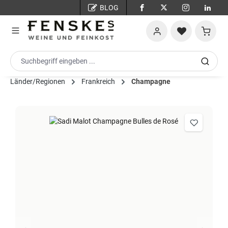
BLOG
Zum Hauptinhalt springen
Warenko
Länder/Regionen
Frankreich
Champagne
Bildergalerie überspringen