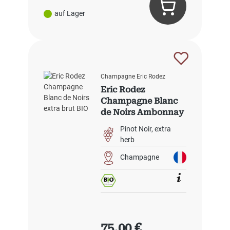
auf Lager
Champagne Eric Rodez
Eric Rodez
Champagne Blanc
de Noirs Ambonnay
Grand Cru extra
Pinot Noir
extra
brut BIO
herb
Champagne
Regulärer Preis:
75,00 €