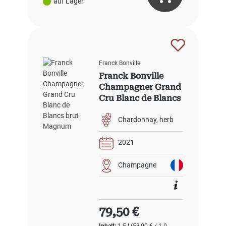
auf Lager
Franck Bonville
Franck Bonville
Champagner Grand
Cru Blanc de Blancs
brut Magnum
Chardonnay
herb
2021
Champagne
Regulärer Preis:
79,50 €
Inhalt:
1.5 l
(53,00 € / 1 l)