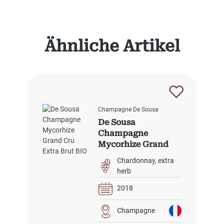
Produktgalerie überspringen
Ähnliche Artikel
Champagne De Sousa
De Sousa
Champagne
Mycorhize Grand
Cru Extra Brut BIO
Chardonnay
extra
herb
2018
Champagne