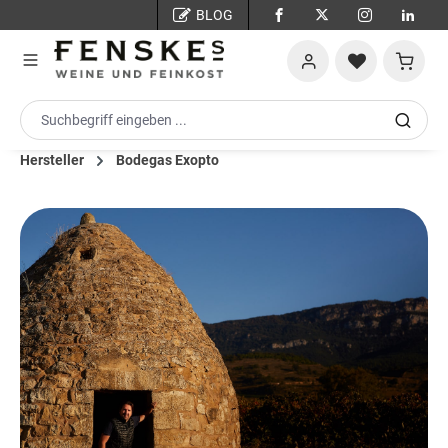
BLOG
Zum Hauptinhalt springen
Warenko
Hersteller
Bodegas Exopto