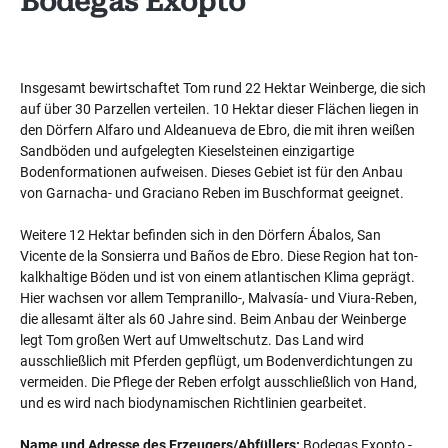
Bodegas Exopto
Insgesamt bewirtschaftet Tom rund 22 Hektar Weinberge, die sich
auf über 30 Parzellen verteilen. 10 Hektar dieser Flächen liegen in
den Dörfern Alfaro und Aldeanueva de Ebro, die mit ihren weißen
Sandböden und aufgelegten Kieselsteinen einzigartige
Bodenformationen aufweisen. Dieses Gebiet ist für den Anbau
von Garnacha- und Graciano Reben im Buschformat geeignet.
Weitere 12 Hektar befinden sich in den Dörfern Ábalos, San
Vicente de la Sonsierra und Baños de Ebro. Diese Region hat ton-
kalkhaltige Böden und ist von einem atlantischen Klima geprägt.
Hier wachsen vor allem Tempranillo-, Malvasía- und Viura-Reben,
die allesamt älter als 60 Jahre sind. Beim Anbau der Weinberge
legt Tom großen Wert auf Umweltschutz. Das Land wird
ausschließlich mit Pferden gepflügt, um Bodenverdichtungen zu
vermeiden. Die Pflege der Reben erfolgt ausschließlich von Hand,
und es wird nach biodynamischen Richtlinien gearbeitet.
Name und Adresse des Erzeugers/Abfüllers:
Bodegas Exopto -