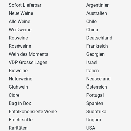
Sofort Lieferbar
Argentinien
Neue Weine
Australien
Alle Weine
Chile
Weißweine
China
Rotweine
Deutschland
Roséweine
Frankreich
Wein des Moments
Georgien
VDP Grosse Lagen
Israel
Bioweine
Italien
Naturweine
Neuseeland
Glühwein
Österreich
Cidre
Portugal
Bag in Box
Spanien
Entalkoholisierte Weine
Südafrika
Fruchtsäfte
Ungarn
Raritäten
USA