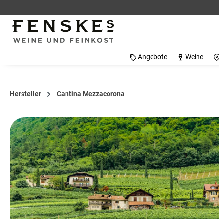
 Hauptinhalt springen
Zur Suche springen
Zur Hauptnavigation springen
Angebote
Weine
Hersteller
Cantina Mezzacorona