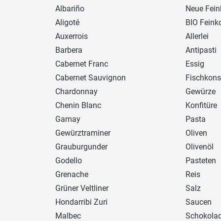
Albariño
Neue Fein
Aligoté
BIO Feink
Auxerrois
Allerlei
Barbera
Antipasti
Cabernet Franc
Essig
Cabernet Sauvignon
Fischkons
Chardonnay
Gewürze
Chenin Blanc
Konfitüre
Gamay
Pasta
Gewürztraminer
Oliven
Grauburgunder
Olivenöl
Godello
Pasteten
Grenache
Reis
Grüner Veltliner
Salz
Hondarribi Zuri
Saucen
Malbec
Schokola