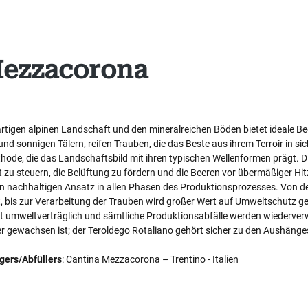
Mezzacorona
gartigen alpinen Landschaft und den mineralreichen Böden bietet ideale 
nd sonnigen Tälern, reifen Trauben, die das Beste aus ihrem Terroir in sic
ethode, die das Landschaftsbild mit ihren typischen Wellenformen prägt. 
t zu steuern, die Belüftung zu fördern und die Beeren vor übermäßiger Hi
hren nachhaltigen Ansatz in allen Phasen des Produktionsprozesses. Von de
 bis zur Verarbeitung der Trauben wird großer Wert auf Umweltschutz gel
 umweltverträglich und sämtliche Produktionsabfälle werden wiederverwe
er gewachsen ist; der Teroldego Rotaliano gehört sicher zu den Aushängesc
gers/Abfüllers
: Cantina Mezzacorona – Trentino - Italien