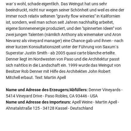
war´s wohl, schade eigentlich. Das Weingut hat uns sehr
beeindruckt, nicht nur wegen seiner Schönheit und weil es eine der
immer noch relativ seltenen "gravity flow wineries" in Kalifornien
ist, sondern, weil man schon seit Jahren nachhaltig arbeitet,
eigene Sonnenenergie produziert, und den "spinnerten Ideen" von
zwei jungen Talenten (nämlich Anthony als winemaker und Aron
Nevarez als vineyard manager) eine Chance gab und ihnen - nach
einer kurzen Konsultationszeit unter der Führung von Saxum´s
Superstar Justin Smith - ab 2005 quasi carte blanche erteilte.
Denner liegt im Nordwesten von Paso und die Architektur passt
sich nahtlos in die Landschaft ein. 1999 wurde das Weingut von
Besitzer Rob Denner mit Hilfe des Architekten John Robert
Mitchell erbaut. Text: Martin Apell
Name und Adresse des Erzeugers/Abfüllers:
Denner Vineyards -
5414 Vineyard Drive - Paso Robles, CA 93446 - USA
Name und Adresse des Importeurs:
Apell Weine - Martin Apell -
Ahnatalstraße 125 - 34128 Kassel - Deutschland