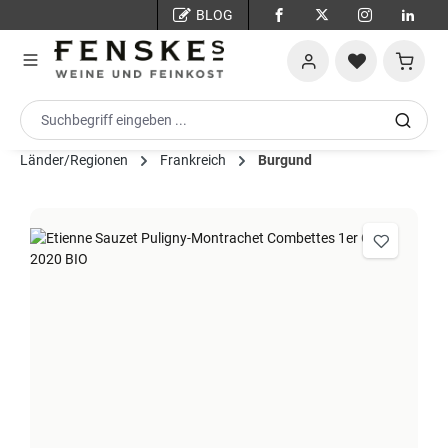
BLOG
Zum Hauptinhalt springen
Warenko
Länder/Regionen
Frankreich
Burgund
Bildergalerie überspringen