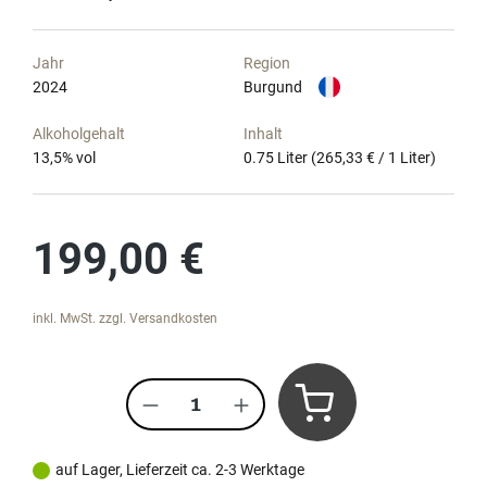
Jahr
Region
2024
Burgund
Alkoholgehalt
Inhalt
13,5
% vol
0.75 Liter
(265,33 € / 1 Liter)
Regulärer Preis:
199,00 €
inkl. MwSt. zzgl. Versandkosten
Produkt Anzahl: Gib den gewünscht
auf Lager, Lieferzeit ca. 2-3 Werktage