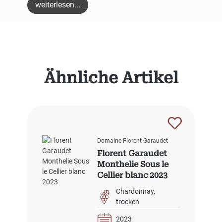
weiterlesen...
Produktgalerie überspringen
Ähnliche Artikel
Domaine Florent Garaudet
Florent Garaudet
Monthelie Sous le
Cellier blanc 2023
Chardonnay
trocken
2023