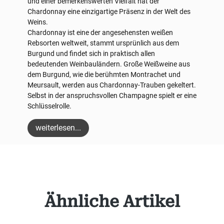
und einer bemerkenswerten Vielfalt hat der
Chardonnay eine einzigartige Präsenz in der Welt des
Weins.
Chardonnay ist eine der angesehensten weißen
Rebsorten weltweit, stammt ursprünlich aus dem
Burgund und findet sich in praktisch allen
bedeutenden Weinbauländern. Große Weißweine aus
dem Burgund, wie die berühmten Montrachet und
Meursault, werden aus Chardonnay-Trauben gekeltert.
Selbst in der anspruchsvollen Champagne spielt er eine
Schlüsselrolle.
weiterlesen...
Produktgalerie überspringen
Ähnliche Artikel