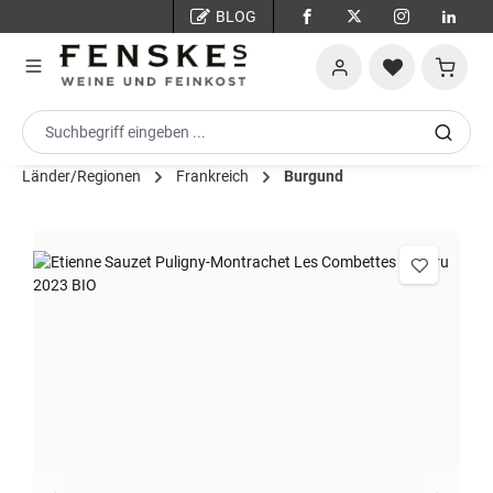
BLOG
Zum Hauptinhalt springen
Warenko
Länder/Regionen
Frankreich
Burgund
Bildergalerie überspringen