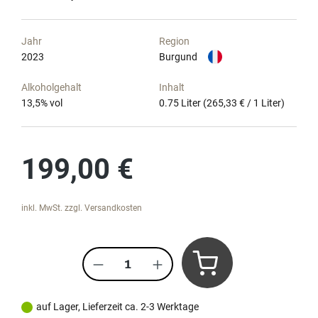
Jahr
Region
2023
Burgund
Alkoholgehalt
Inhalt
13,5
% vol
0.75 Liter
(265,33 € / 1 Liter)
Regulärer Preis:
199,00 €
inkl. MwSt. zzgl. Versandkosten
Produkt Anzahl: Gib den gewünscht
auf Lager, Lieferzeit ca. 2-3 Werktage