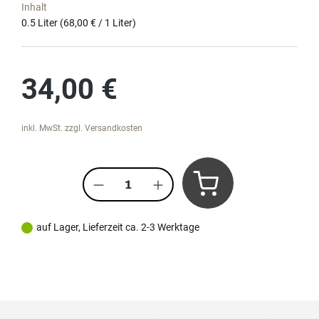
Inhalt
0.5 Liter
(68,00 € / 1 Liter)
Regulärer Preis:
34,00 €
inkl. MwSt. zzgl. Versandkosten
Produkt Anzahl: Gib den gewünscht
auf Lager, Lieferzeit ca. 2-3 Werktage