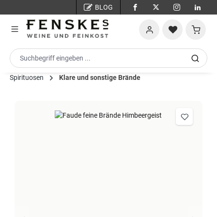
BLOG
Zum Hauptinhalt springen
Warenko
Spirituosen
Klare und sonstige Brände
Bildergalerie überspringen