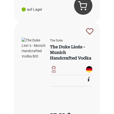
auf Lager
The Duke
The Duke Lion´s -
Munich
Handcrafted Vodka
BIO
Regulärer Preis: