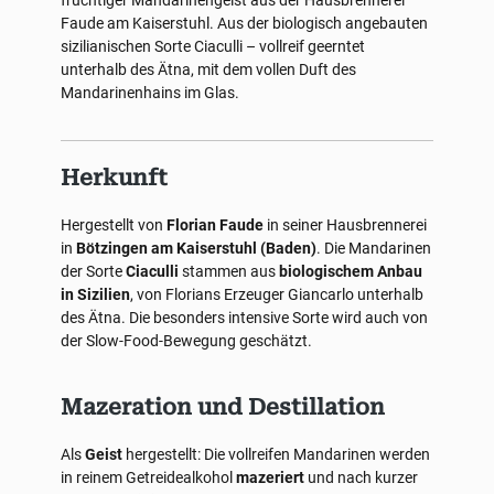
fruchtiger Mandarinengeist aus der Hausbrennerei
Faude am Kaiserstuhl. Aus der biologisch angebauten
sizilianischen Sorte Ciaculli – vollreif geerntet
unterhalb des Ätna, mit dem vollen Duft des
Mandarinenhains im Glas.
Herkunft
Hergestellt von
Florian Faude
in seiner Hausbrennerei
in
Bötzingen am Kaiserstuhl (Baden)
. Die Mandarinen
der Sorte
Ciaculli
stammen aus
biologischem Anbau
in Sizilien
, von Florians Erzeuger Giancarlo unterhalb
des Ätna. Die besonders intensive Sorte wird auch von
der Slow-Food-Bewegung geschätzt.
Mazeration und Destillation
Als
Geist
hergestellt: Die vollreifen Mandarinen werden
in reinem Getreidealkohol
mazeriert
und nach kurzer