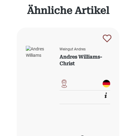
Produktgalerie überspringen
Ähnliche Artikel
Weingut Andres
Andres Williams-
Christ
Regulärer Preis: