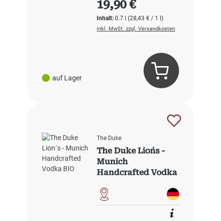
19,90 €
Inhalt:
0.7 l
(28,43 € / 1 l)
inkl. MwSt. zzgl. Versandkosten
auf Lager
The Duke
The Duke Lion´s -
Munich
Handcrafted Vodka
BIO