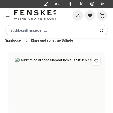
BLOG
Zum Hauptinhalt springen
Warenko
Spirituosen
Klare und sonstige Brände
Bildergalerie überspringen