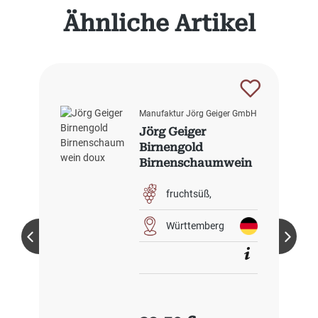
Produktgalerie überspringen
Ähnliche Artikel
Manufaktur Jörg Geiger GmbH
Jörg Geiger
Birnengold
Birnenschaumwein
doux
fruchtsüß
Württemberg
Regulärer Preis: