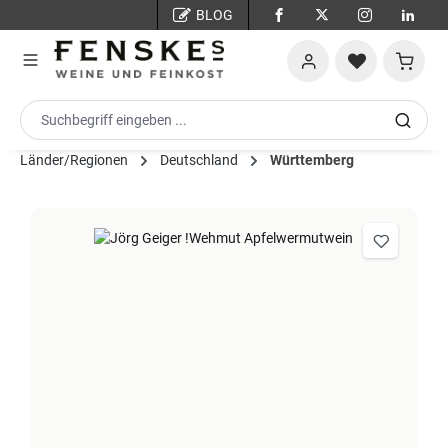
BLOG
Zum Hauptinhalt springen
Warenko
Länder/Regionen
Deutschland
Württemberg
Bildergalerie überspringen