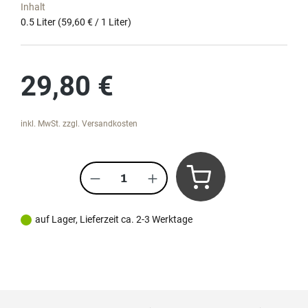
Inhalt
0.5 Liter
(59,60 € / 1 Liter)
Regulärer Preis:
29,80 €
inkl. MwSt. zzgl. Versandkosten
Produkt Anzahl: Gib den gewünscht
auf Lager, Lieferzeit ca. 2-3 Werktage