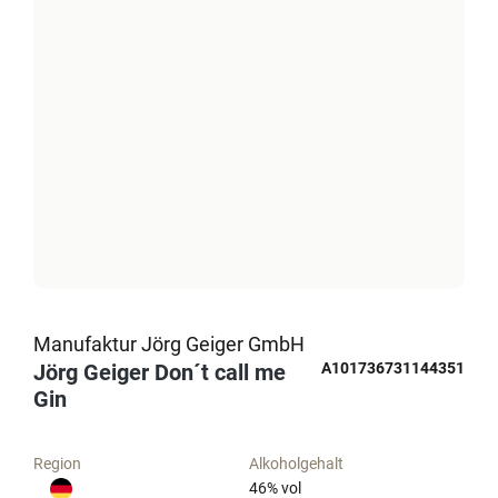
Manufaktur Jörg Geiger GmbH
Jörg Geiger Don´t call me
A101736731144351
Gin
Region
Alkoholgehalt
46
% vol