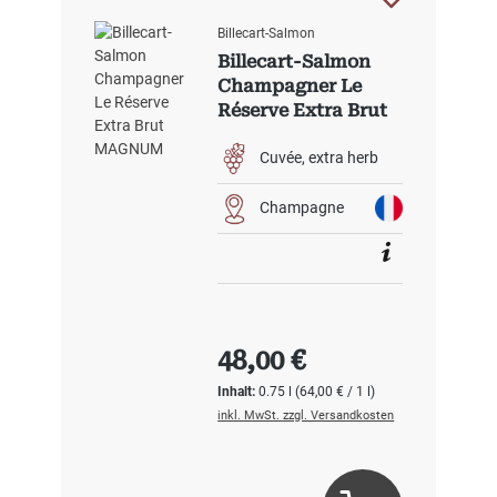
Billecart-Salmon
Billecart-Salmon
Champagner Le
Réserve Extra Brut
Cuvée
extra herb
Champagne
Regulärer Preis:
48,00 €
Inhalt:
0.75 l
(64,00 € / 1 l)
inkl. MwSt. zzgl. Versandkosten