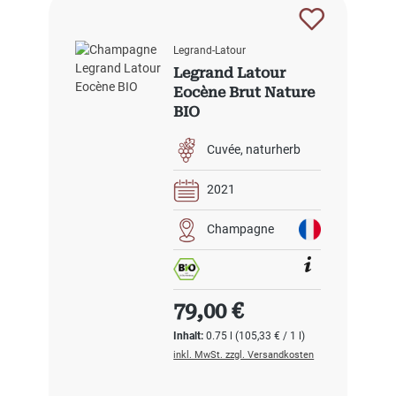
Legrand-Latour
Legrand Latour
Eocène Brut Nature
BIO
Cuvée
naturherb
2021
Champagne
Regulärer Preis:
79,00 €
Inhalt:
0.75 l
(105,33 € / 1 l)
inkl. MwSt. zzgl. Versandkosten