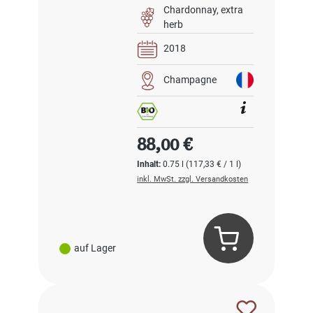
Cru Extra Brut BIO
Chardonnay
extra
herb
2018
Champagne
Regulärer Preis:
88,00 €
Inhalt:
0.75 l
(117,33 € / 1 l)
inkl. MwSt. zzgl. Versandkosten
auf Lager