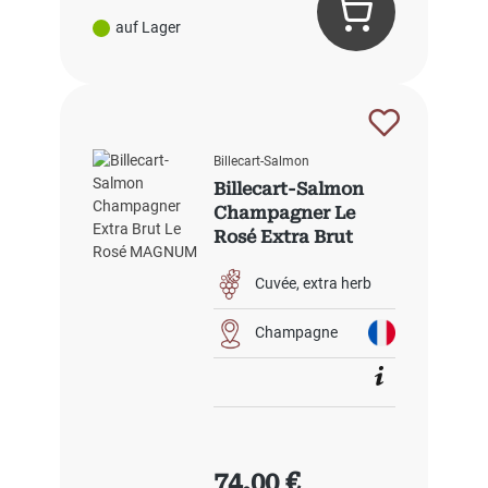
auf Lager
Billecart-Salmon
Billecart-Salmon
Champagner Le
Rosé Extra Brut
Cuvée
extra herb
Champagne
Regulärer Preis:
74,00 €