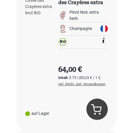
des Crayères extra
brut BIO
Pinot Noir
extra
herb
Champagne
Regulärer Preis:
64,00 €
Inhalt:
0.75 l
(85,33 € / 1 l)
inkl. MwSt. zzgl. Versandkosten
auf Lager