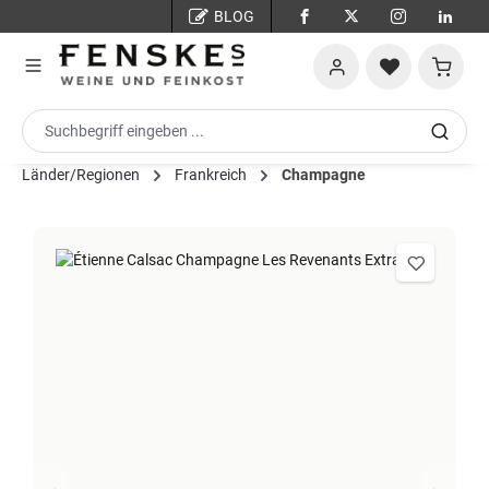
BLOG
Zum Hauptinhalt springen
Warenko
Länder/Regionen
Frankreich
Champagne
Bildergalerie überspringen