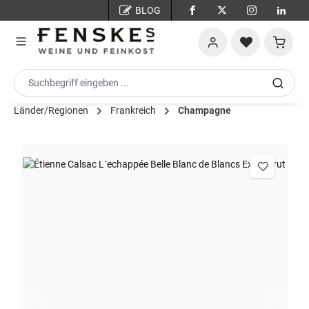
BLOG
Zum Hauptinhalt springen
Warenko
Länder/Regionen
Frankreich
Champagne
Bildergalerie überspringen