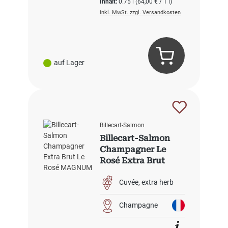
Inhalt:
0.75 l
(64,00 € / 1 l)
inkl. MwSt. zzgl. Versandkosten
auf Lager
Billecart-Salmon
Billecart-Salmon
Champagner Le
Rosé Extra Brut
Cuvée
extra herb
Champagne