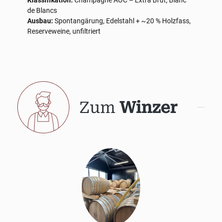
Klassifikation:
Champagne AOC – Extra Brut, Blanc
de Blancs
Ausbau:
Spontangärung, Edelstahl + ~20 % Holzfass,
Reserveweine, unfiltriert
Zum
Winzer