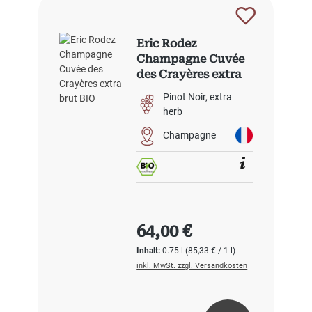
Eric Rodez
Champagne Cuvée
des Crayères extra
brut BIO
Pinot Noir
extra
herb
Champagne
Regulärer Preis:
64,00 €
Inhalt:
0.75 l
(85,33 € / 1 l)
inkl. MwSt. zzgl. Versandkosten