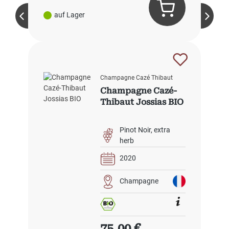
auf Lager
Champagne Cazé Thibaut
Champagne Cazé-
Thibaut Jossias BIO
Pinot Noir
extra
herb
2020
Champagne
Regulärer Preis:
75,00 €