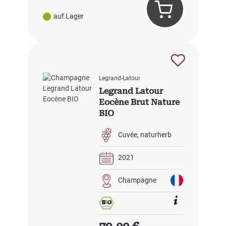
auf Lager
Legrand-Latour
Legrand Latour
Eocène Brut Nature
BIO
Cuvée
naturherb
2021
Champagne
Regulärer Preis: