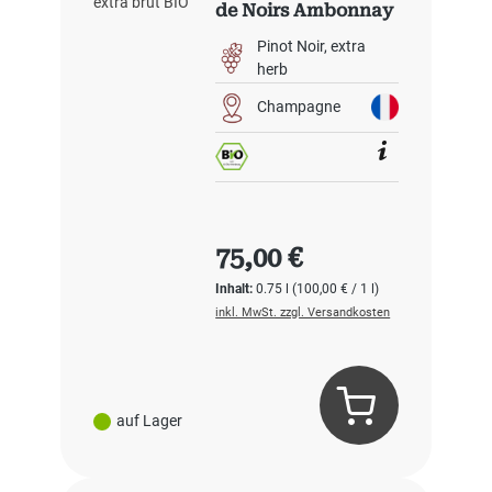
de Noirs Ambonnay
Grand Cru extra
Pinot Noir
extra
brut BIO
herb
Champagne
Regulärer Preis:
75,00 €
Inhalt:
0.75 l
(100,00 € / 1 l)
inkl. MwSt. zzgl. Versandkosten
auf Lager