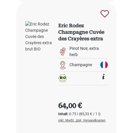
Eric Rodez
Champagne Cuvée
des Crayères extra
brut BIO
Pinot Noir
extra
herb
Champagne
Regulärer Preis:
64,00 €
Inhalt:
0.75 l
(85,33 € / 1 l)
inkl. MwSt. zzgl. Versandkosten