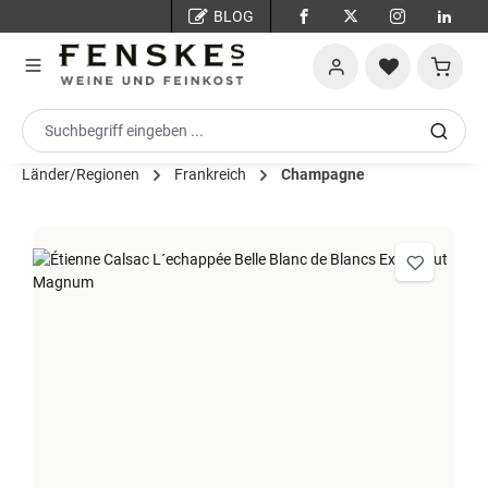
BLOG
Zum Hauptinhalt springen
Warenko
Länder/Regionen
Frankreich
Champagne
Bildergalerie überspringen