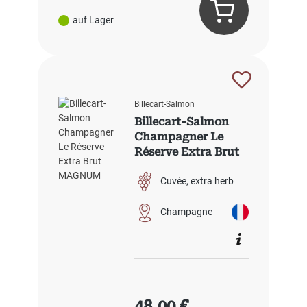
auf Lager
Billecart-Salmon
Billecart-Salmon
Champagner Le
Réserve Extra Brut
Cuvée
extra herb
Champagne
Regulärer Preis:
48,00 €