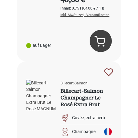
Inhalt:
0.75 l
(64,00 € / 1 l)
inkl. MwSt. zzgl. Versandkosten
auf Lager
Billecart-Salmon
Billecart-Salmon
Champagner Le
Rosé Extra Brut
Cuvée
extra herb
Champagne