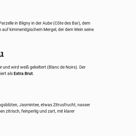
rzelle in Bligny in der Aube (Côte des Bar), dem
n auf kimmeridgischem Mergel, der dem Wein seine
u
r
und wird weiß gekeltert (Blanc de Noirs). Der
iert als
Extra Brut
.
ingsblüten, Jasmintee, etwas Zitrusfrucht, nasser
zitrisch, feinperlig und zart, mit klarer