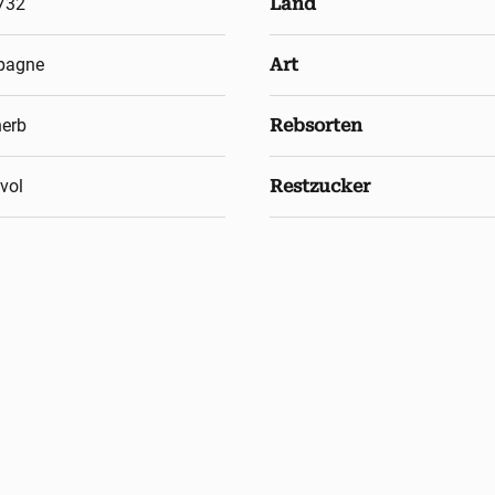
732
Land
pagne
Art
herb
Rebsorten
vol
Restzucker