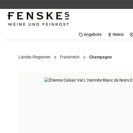
 Hauptinhalt springen
Zur Suche springen
Zur Hauptnavigation springen
Angebote
Weine
Länder/Regionen
Frankreich
Champagne
Bildergalerie überspringen