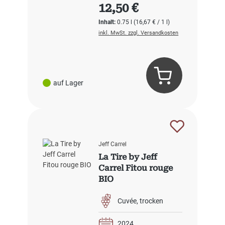
Regulärer Preis:
12,50 €
Inhalt:
0.75 l
(16,67 € / 1 l)
inkl. MwSt. zzgl. Versandkosten
auf Lager
Jeff Carrel
La Tire by Jeff
Carrel Fitou rouge
BIO
Cuvée
trocken
2024