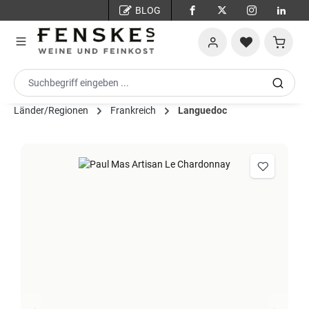
BLOG
Zum Hauptinhalt springen
Warenko
Länder/Regionen
Frankreich
Languedoc
Bildergalerie überspringen