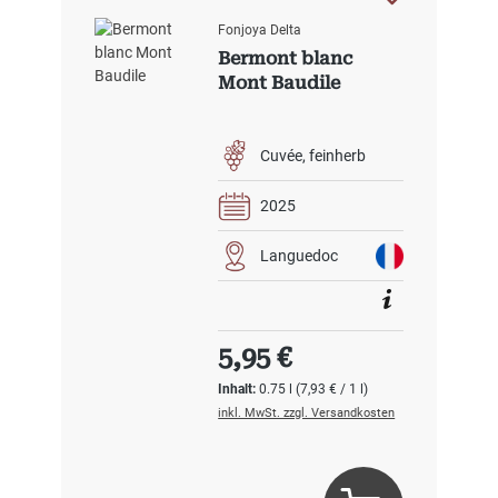
Fonjoya Delta
Bermont blanc
Mont Baudile
Cuvée
feinherb
2025
Languedoc
Regulärer Preis:
5,95 €
Inhalt:
0.75 l
(7,93 € / 1 l)
inkl. MwSt. zzgl. Versandkosten