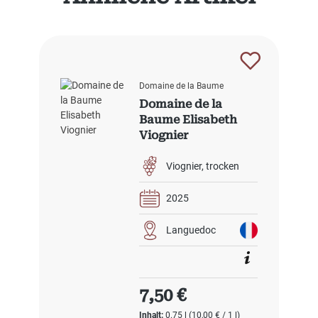
Domaine de la Baume
Domaine de la
Baume Elisabeth
Viognier
Viognier
trocken
2025
Languedoc
Regulärer Preis:
7,50 €
Inhalt:
0.75 l
(10,00 € / 1 l)