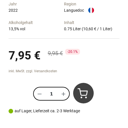
Jahr
Region
2022
Languedoc
Alkoholgehalt
Inhalt
13,5
% vol
0.75 Liter
(10,60 € / 1 Liter)
Verkaufspreis:
7,95 €
Regulärer Preis:
9,95 €
20.1%
inkl. MwSt. zzgl. Versandkosten
Produkt Anzahl: Gib den gewünscht
auf Lager, Lieferzeit ca. 2-3 Werktage