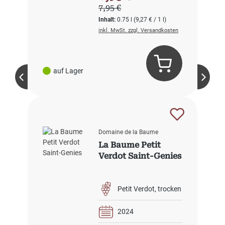
Regulärer Preis:
7,95 €
Inhalt:
0.75 l
(9,27 € / 1 l)
inkl. MwSt. zzgl. Versandkosten
auf Lager
Domaine de la Baume
La Baume Petit
Verdot Saint-Genies
Petit Verdot
trocken
2024