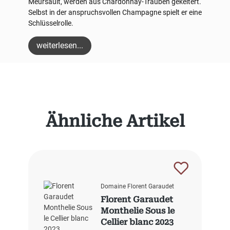
Meursault, werden aus Chardonnay-Trauben gekeltert.
Selbst in der anspruchsvollen Champagne spielt er eine
Schlüsselrolle.
weiterlesen...
Produktgalerie überspringen
Ähnliche Artikel
Domaine Florent Garaudet
Florent Garaudet
Monthelie Sous le
Cellier blanc 2023