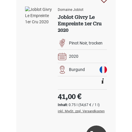
Domaine Joblot
Joblot Givry Le
Empreinte 1er Cru
2020
Pinot Noir
trocken
2020
Burgund
Regulärer Preis:
41,00 €
Inhalt:
0.75 l
(54,67 € / 1 l)
inkl. MwSt. zzgl. Versandkosten