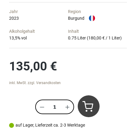
Jahr
Region
2023
Burgund
Alkoholgehalt
Inhalt
13,5
% vol
0.75 Liter
(180,00 € / 1 Liter)
Regulärer Preis:
135,00 €
inkl. MwSt. zzgl. Versandkosten
Produkt Anzahl: Gib den gewünscht
auf Lager, Lieferzeit ca. 2-3 Werktage