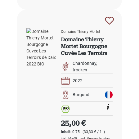
Domaine Thierry Mortet
Domaine Thierry
Mortet Bourgogne
Cuvée Les Terroirs
de Daix 2022 BIO
Chardonnay
trocken
2022
Burgund
Regulärer Preis:
25,00 €
Inhalt:
0.75 l
(33,33 € / 1 l)
inkl. MwSt. zzgl. Versandkosten