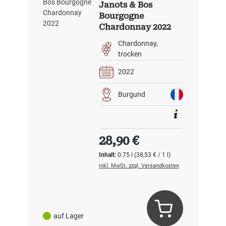
Janots & Bos
Bourgogne
Chardonnay 2022
Chardonnay
trocken
2022
Burgund
Regulärer Preis:
28,90 €
Inhalt:
0.75 l
(38,53 € / 1 l)
inkl. MwSt. zzgl. Versandkosten
auf Lager