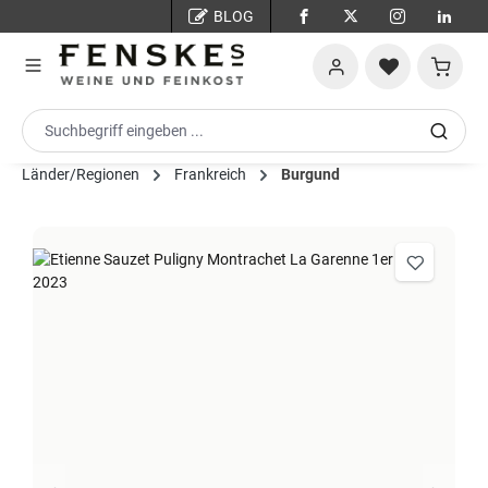
BLOG
Zum Hauptinhalt springen
Warenko
Länder/Regionen
Frankreich
Burgund
Bildergalerie überspringen