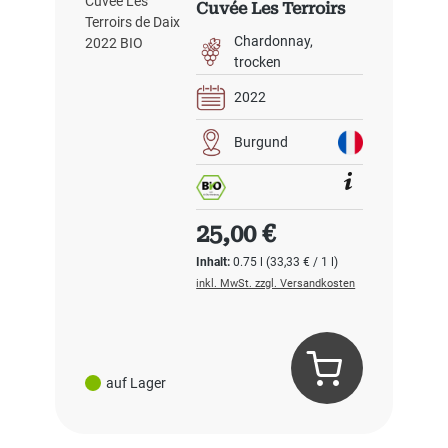
Cuvée Les Terroirs
de Daix 2022 BIO
Chardonnay
trocken
2022
Burgund
Regulärer Preis:
25,00 €
Inhalt:
0.75 l
(33,33 € / 1 l)
inkl. MwSt. zzgl. Versandkosten
auf Lager