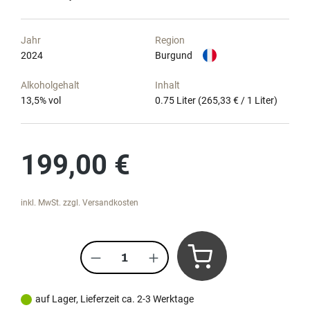
Jahr
Region
2024
Burgund
Alkoholgehalt
Inhalt
13,5
% vol
0.75 Liter
(265,33 € / 1 Liter)
Regulärer Preis:
199,00 €
inkl. MwSt. zzgl. Versandkosten
Produkt Anzahl: Gib den gewünscht
auf Lager, Lieferzeit ca. 2-3 Werktage