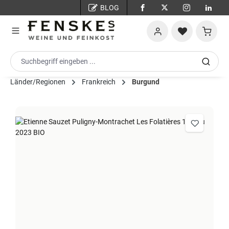
BLOG
Zum Hauptinhalt springen
Warenko
Länder/Regionen
Frankreich
Burgund
Bildergalerie überspringen