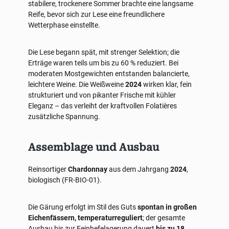
stabilere, trockenere Sommer brachte eine langsame
Reife, bevor sich zur Lese eine freundlichere
Wetterphase einstellte.
Die Lese begann spät, mit strenger Selektion; die
Erträge waren teils um bis zu 60 % reduziert. Bei
moderaten Mostgewichten entstanden balancierte,
leichtere Weine. Die Weißweine
2024
wirken klar, fein
strukturiert und von pikanter Frische mit kühler
Eleganz – das verleiht der kraftvollen Folatières
zusätzliche Spannung.
Assemblage und Ausbau
Reinsortiger
Chardonnay
aus dem Jahrgang
2024
,
biologisch (FR-BIO-01).
Die Gärung erfolgt im Stil des Guts
spontan in großen
Eichenfässern, temperaturreguliert
; der gesamte
Ausbau bis zur Feinhefelagerung dauert
bis zu 18