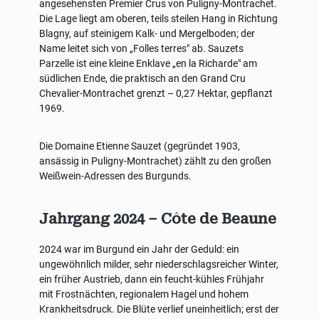
angesehensten Premier Crus von Puligny-Montrachet.
Die Lage liegt am oberen, teils steilen Hang in Richtung
Blagny, auf steinigem Kalk- und Mergelboden; der
Name leitet sich von „Folles terres" ab. Sauzets
Parzelle ist eine kleine Enklave „en la Richarde" am
südlichen Ende, die praktisch an den Grand Cru
Chevalier-Montrachet grenzt – 0,27 Hektar, gepflanzt
1969.
Die Domaine Etienne Sauzet (gegründet 1903,
ansässig in Puligny-Montrachet) zählt zu den großen
Weißwein-Adressen des Burgunds.
Jahrgang 2024 – Côte de Beaune
2024 war im Burgund ein Jahr der Geduld: ein
ungewöhnlich milder, sehr niederschlagsreicher Winter,
ein früher Austrieb, dann ein feucht-kühles Frühjahr
mit Frostnächten, regionalem Hagel und hohem
Krankheitsdruck. Die Blüte verlief uneinheitlich; erst der