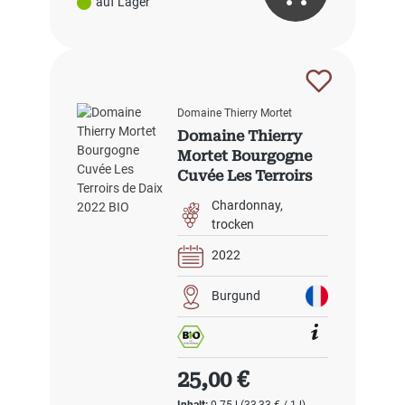
auf Lager
Domaine Thierry Mortet
Domaine Thierry
Mortet Bourgogne
Cuvée Les Terroirs
de Daix 2022 BIO
Chardonnay
trocken
2022
Burgund
Regulärer Preis:
25,00 €
Inhalt:
0.75 l
(33,33 € / 1 l)