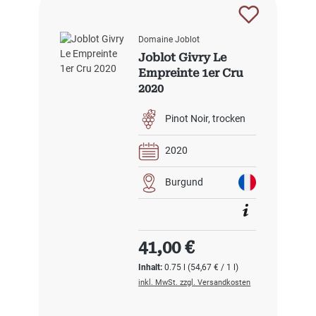
Domaine Joblot
Joblot Givry Le
Empreinte 1er Cru
2020
Pinot Noir
trocken
2020
Burgund
Regulärer Preis:
41,00 €
Inhalt:
0.75 l
(54,67 € / 1 l)
inkl. MwSt. zzgl. Versandkosten