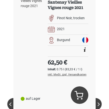
Santenay Vieilles
Vignes rouge 2021
Pinot Noir
trocken
2021
Burgund
Regulärer Preis:
62,50 €
Inhalt:
0.75 l
(83,33 € / 1 l)
inkl. MwSt. zzgl. Versandkosten
auf Lager