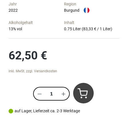
Jahr
Region
2022
Burgund
Alkoholgehalt
Inhalt
13
% vol
0.75 Liter
(83,33 € / 1 Liter)
Regulärer Preis:
62,50 €
inkl. MwSt. zzgl. Versandkosten
Produkt Anzahl: Gib den gewünscht
auf Lager, Lieferzeit ca. 2-3 Werktage