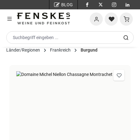
BLOG
Zum Hauptinhalt springen
Warenko
Länder/Regionen
Frankreich
Burgund
Bildergalerie überspringen